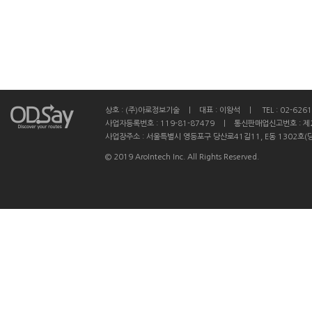
상호 : (주)아로정보기술 ㅣ 대표 : 이왕석 ㅣ TEL : 02-6261
사업자등록번호 : 119-81-87479 ㅣ 통신판매업신고번호 : 제
사업장주소 : 서울특별시 영등포구 당산로41길11, E동 1302호(
© 2019 AroIntech Inc. All Rights Reserved.