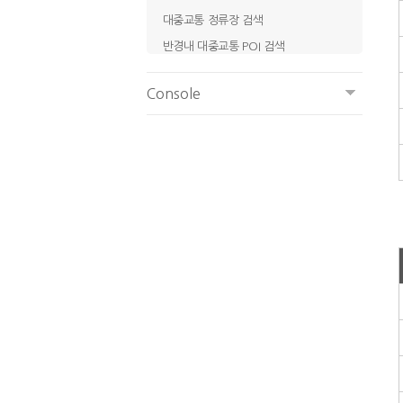
대중교통 정류장 검색
반경내 대중교통 POI 검색
지도 위 대중교통 POI 검색
Console
지하철 경로검색 조회(지하철노선도)
시간표 기반 지하철 경로검색 조회
대중교통 길찾기
지하철역 환승 정보 조회
고속버스 터미널 조회
시외버스 터미널 조회
도시코드 조회
기차역 터미널 조회
반경 내 버스/지하철 정류장 및 버스노선
조회
대중교통 접근성 영역 조회
멀티모달 대중교통 길찾기