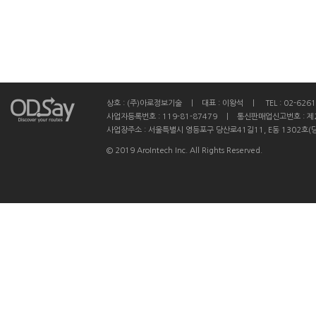
상호 : (주)아로정보기술 ㅣ 대표 : 이왕석 ㅣ TEL : 02-6261
사업자등록번호 : 119-81-87479 ㅣ 통신판매업신고번호 : 제
사업장주소 : 서울특별시 영등포구 당산로41길11, E동 1302호(
© 2019 AroIntech Inc. All Rights Reserved.