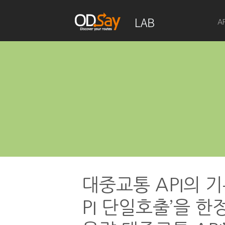
A
대중교통 API의 
PI 단일호출’을 