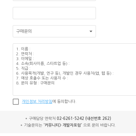
제한 호출수
유료 통계 
100,000 초과 / 일
다국어 제공
이 가능하며 6개월간 무료로 사용이 가능합니다.
이 가능합니다. 아래 구매담당 연락 또는
‘문의하기’
를 통해 Contact 해주시
 아래 ‘문의하기’를 이용해 주시기 바랍니다.
남어가 있습니다.
통계 기능(기간 맞춤 설정 및 플랫폼별 통계 지원)
개인정보 처리방침
에 동의합니다.
* 구매담당 연락처
02-6261-5242 (내선번호 262)
* 기술문의는
'커뮤니티> 개발자포럼'
으로 문의 바랍니다.