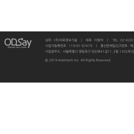
상호 : (주)아로정보기술 ㅣ 대표 : 이왕석 ㅣ TEL : 02-6261
사업자등록번호 : 119-81-87479 ㅣ 통신판매업신고번호 : 제
사업장주소 : 서울특별시 영등포구 당산로41길11, E동 1302호(
© 2019 AroIntech Inc. All Rights Reserved.