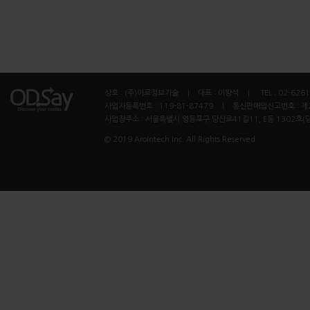
상호 : (주)아로정보기술 ㅣ 대표 : 이왕석 ㅣ TEL : 02-6261
사업자등록번호 : 119-81-87479 ㅣ 통신판매업신고번호 : 제
사업장주소 : 서울특별시 영등포구 당산로41길11, E동 1302호(
© 2019 AroIntech Inc. All Rights Reserved.