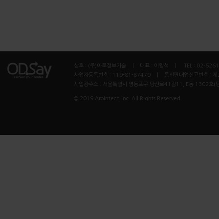
상호 : (주)아로정보기술 ㅣ 대표 : 이왕석 ㅣ TEL : 02-6261
사업자등록번호 : 119-81-87479 ㅣ 통신판매업신고번호 : 제
사업장주소 : 서울특별시 영등포구 당산로41길11, E동 1302호(
© 2019 AroIntech Inc. All Rights Reserved.