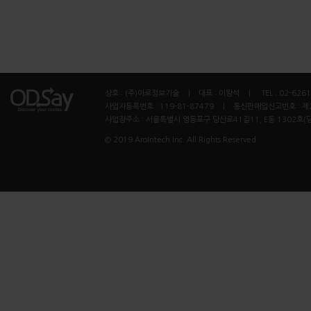
상호 : (주)아로정보기술 ㅣ 대표 : 이왕석 ㅣ TEL : 02-6261
사업자등록번호 : 119-81-87479 ㅣ 통신판매업신고번호 : 제
사업장주소 : 서울특별시 영등포구 당산로41길11, E동 1302호(
© 2019 AroIntech Inc. All Rights Reserved.