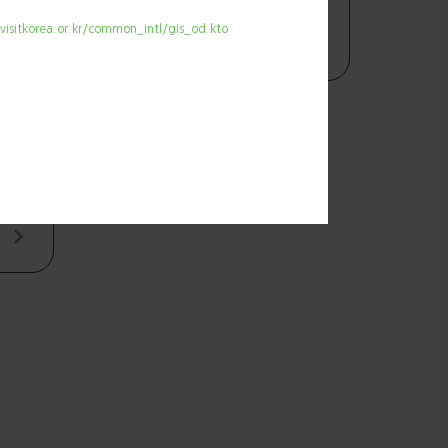
.visitkorea.or.kr/common_intl/gis_od.kto
2018 평창 동계올림픽 교통안내