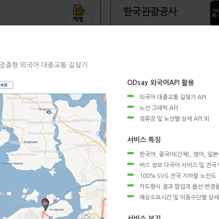
한국관광공사
기준 대중교통 길찾기
외국인 대중교통 길찾기
연계 맞춤형 외국어 대중교통 길찾기
ODsay 외국어API 활용
외국어 대중교통 길찾기 API
a Transit Guide
신라면세점
노선 그래픽 API
정류장 및 노선별 상세 API 외
서비스 특징
기반 다국어 길찾기
중국어 대중교통 길찾기
한국어, 중국어(간체), 영어, 일
버스 정보 다국어 서비스 및 전국
100% SVG 전국 지하철 노선도
카드형식 결과 팝업과 옵션 변경을
by 언제와U
KB국민은행 Liiv ON
예상소요시간 및 이동수단별 상세
서비스 보기